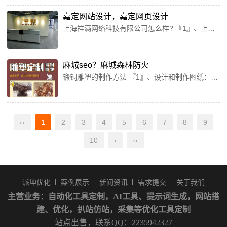
嘉定网站设计，嘉定网页设计
上海祥满网络科技有限公司怎么样? 『1』、上海祥满网络科技有限公司的经营范围是：从事网络技术领域内的技术服务，公关活动组织策划，图文设计制作，会务服务，展览展示服务，设计、制作、代理各类广告，文化艺术交流策划，产品设计，包装装潢设计，摄影服务（除冲扩），动画设计，平面设计，企业管理，网站设计，创意服务。 【依法须经批准的项目，经相关部门批准后方可开展经营活动】。『2』、上海祥圣网络科技有限公司是一家业务范围广泛，涉及网络文化、电信业务、互联网服务、商品销售...
麻城seo？麻城森林防火
锻铜雕塑的制作方法 『1』、设计和制作图纸：确定浮雕主题和风格：根据项目需求和设计意图，确定锻铜浮雕的主题和风格。可以是人物形象、动植物、抽象图案等。制作设计图纸：使用计算机辅助设计（CAD）软件或手绘技法，将设计理念转化为具体的二维图纸。图纸需要标明尺寸、比例和细节等信息。『2』、锻铜雕塑：锻铜是加热铜片，利用金属延展性，用工具敲击铜片造型。锻铜雕塑是根据翻制的雕塑模具以手工的方法锻打修整拼接，多为铜板，将锻铜雕塑分块的铜板组合成雕塑整体制品的制造方法。...
‹‹
1
2
3
4
5
6
7
8
9
10
›
››
派坤优化
案例展示
新闻资讯
需求提交
关于我们
主营业务：
自动化工具定制
，AI工具、提示词生成，网站搭
建、优化，扒站仿站，采集等优化工具定制
站点出售，联系QQ：2235942327