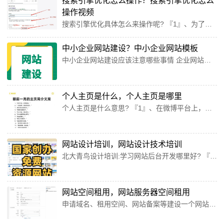
搜索引擎优化怎么操作？搜索引擎优化怎么
操作视频
搜索引擎优化具体怎么来操作呢? 『1』、为了得到更好的排名，网站关键字必须在页面中出现若干次，将关键字的数量控制在5%之内即可。 突出关键字 在有价值的地方放置关键字，统计完页面需要多少个关键字后，下面就是考虑把关键字放在网页的什么地方。突出关键字是吸引搜索引擎注重的一个最重要的因素。搜索引擎将会专注于你网页中某一部分的内容，处于这一关注部分的词语显得比其他部分的词语要重要得多。『2』、优化代码与网站结构，提升搜索引擎友好度技术架构优化：采用DIV+CSS...
中小企业网站建设？中小企业网站模板
中小企业网站建设应该注意哪些事情 企业网站建设一定要注意网站的安全性，防止被攻击，保障消费者用户的资料信息泄露。同时更需要选取购买服务器的空间比预期想的要大得多才行。做到有备而战，因为一旦服务器空间内存小了，同时访问量提升又加剧的情况下，这时网站必会打开速度慢，重则服务器将全面崩溃。企业一定要引起高度重视。避免网站打开的速度缓慢，维护企业的品牌形象。第中小企业网站建设还需要总是整个网页的设计。网站的风格、颜色应该与企业的形象和文化是保持一致的，要达到网站建...
个人主页是什么，个人主页是哪里
个人主页是什么意思? 『1』、在微博平台上，用户可以通过不同页面进行关注操作，这主要体现在来自正文和来自个人主页两种方式上。具体而言，来自正文的添加关注是在阅读了微博正文后，直接点击文章底部的“关注”按钮，这种方式通常出现在用户浏览微博内容时，发现感兴趣的内容或作者。『2』、个人主页是指用户在互联网上展示个人信息、作品、动态等内容的个人专属页面，QQ空间属于个人主页的一种。个人主页的特点： 私密性：通常只有登录的用户本人以及被授权的人才能访问，保证了用户的...
网站设计培训，网站设计技术培训
北大青鸟设计培训:学习网站后台开发哪里好? 『1』、学习网站后台开发哪里好？西安北大青鸟嘉荟学校http：//专业齐全，课程体系先进，管理完善，费用合理，成为学校的特色和立足根本。学校一直以良好的社会口碑、信誉和优质的教学服务，为大众所推崇。学校还不断优化教学管理，配备专职班主任跟踪督导教学，保障了正常的教学收效。『2』、在学习网站的基础上可以学习JSP，PHP（PHP培训php教程），ASP（ASP培训），Java（Java教程Java培训），如果知道这...
网站空间租用，网站服务器空间租用
申请域名、租用空间、网站备案等建设一个网站都需要什么手续? 域名注册手续 域名实名认证：个人需要提供身份证原件正反面扫描件，企业则需要提供营业执照和单位负责人身份证正反面扫描件。 域名查询与注册：在域名注册机构网站查询所需域名是否已被注册，如未被注册，则进行域名注册，并填写相关信息。注册网站主要需要以下手续：申请域名：选取注册商：首先，需要选取一个可靠的域名注册商。查询并注册域名：在注册商平台上查询所选域名是否被注册，如未被注册，则进行注册。建议选取简洁、...