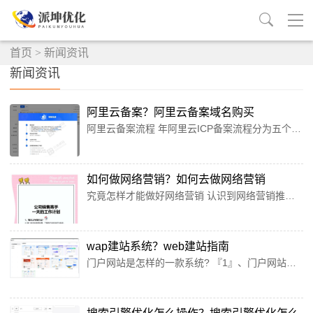
首页
>
新闻资讯
新闻资讯
阿里云备案？阿里云备案域名购买
阿里云备案流程 年阿里云ICP备案流程分为五个步骤，最快2天完成，全程包括材料提交、阿里云初审、管局提交、工信部短信核验及管局审核。备案时间取决于管局审核效率，通常为2-21天。阿里云个人网站备案流程如下：进入备案管理系统并填写资料 进入阿里云备案管理系统，在系统首页找到“首次备案”入口并点击进入。系统会提示在线填写资料，需填写备案的域名和主机相关信息，以及网站管理者的个人信息。上传个人身份证正反面扫描件，以及“网站备案信息真实性核验单”。备案申请信息成功...
如何做网络营销？如何去做网络营销
究竟怎样才能做好网络营销 认识到网络营销推广是当下比较好的一种营销方式 希望能找到或者有人告诉自己有效果的网络营销推广的方式或者方法。媒体广告 在自助服务平台中，可公开访问的微信平台是业务的首选平台。作为主要媒体，它非常适合品牌的形成和展示，这使其成为企业在线营销的重要平台。但是，微信公众号是相对封闭的，无法传播信息。该声明强调了风扇的高粘度，并且公司需要积累更多的风扇。做好网络营销有以下几点：非常重视与客户的关系。当然数量多是建立在质量好的基础上的。做好...
wap建站系统？web建站指南
门户网站是怎样的一款系统? 『1』、门户网站是一款集多种功能于一体的综合性系统。 多终端覆盖： 门户网站能够覆盖从PC电脑端、WAP移动端至H5微信端和微信小程序，再到APP客户端等多种终端设备，满足用户在不同场景下的需求。『2』、门户网站是指通向综合性互联网信息资源并提供服务的应用系统。具体可以从以下两方面来理解：广义定义： 门户网站是集成了各种应用系统、数据资源和互联网资源的信息管理平台。 它通过统一的用户界面提供给用户，以构建企业内外的信息通道，提供...