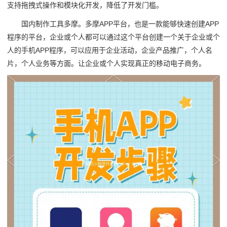
支持拖拽式操作和模块化开发，降低了开发门槛。
国内制作工具多摩。多摩APP平台，也是一款能够快速创建APP
程序的平台，企业或个人都可以通过这个平台创建一个关于企业或个
人的手机APP程序，可以应用于企业活动，企业产品推广，个人名
片，个人业务等方面。让企业或个人实现真正的移动电子商务。