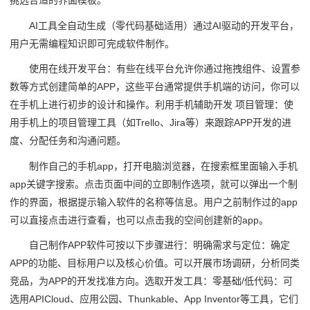
挑选合适的界面模板。
AI工具全自动生成（零代码基础适用）通过AI驱动的开发平台，
用户无需编程知识即可完成软件制作。
使用在线开发平台：有些在线平台允许你通过拖拽组件、设置参
数等方式创建简单的APP，这些平台通常提供手机端的访问，你可以
在手机上进行初步的设计和操作。利用手机辅助开发 项目管理：使
用手机上的项目管理工具（如Trello、Jira等）来跟踪APP开发的进
度、分配任务和沟通问题。
制作自己的手机app，打开电脑浏览器，在搜索框里面输入手机
app关键字搜索。点击页面中间的立即制作选项，就可以弹出一个制
作的界面，根据提示输入软件的名称等信息。用户之前制作过的app
可以直接点击进行查看，也可以点击我的空间创建新的app。
自己制作APP软件可按以下步骤进行：明确需求与定位：确定
APP的功能、目标用户以及核心价值。可以开展市场调研，分析同类
竞品，为APP的开发找准方向。选取开发工具：零基础/低代码：可
选用APICloud、应用公园、Thunkable、App Inventor等工具，它们