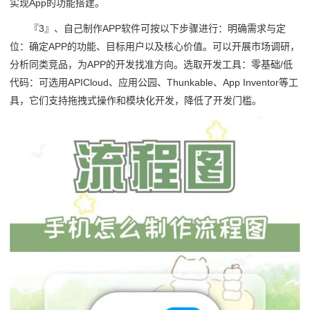
实现App的功能搭建。
『3』、自己制作APP软件可按以下步骤进行：明确需求与定
位：确定APP的功能、目标用户以及核心价值。可以开展市场调研，
分析同类竞品，为APP的开发找准方向。选取开发工具：零基础/低
代码：可选用APICloud、应用公园、Thunkable、App Inventor等工
具，它们支持拖拽式操作和模块化开发，降低了开发门槛。