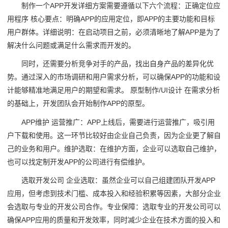
制作一个APP开发详细方案需要遵循以下六个流程：正确定位应
用程序 核心要点：明确APP的应用定位，即APP的主要功能和目标
用户群体。详细说明：在启动项目之前，必须清晰地了解APP是为了
解决什么问题或满足什么需求而开发的。
同时，还需要分析竞争对手的产品，找出自身产品的差异化优
势。通过深入的市场调研和用户需求分析，可以确保APP的功能和设
计能够精准地满足用户的期望和需求。 原型制作/UI设计 在需求分析
的基础上，开发团队会开始制作APP的原型。
APP维护 运营推广：APP上线后，需要进行运营推广，吸引用
户下载和使用。这一环节比较好由企业自己负责，因为企业更了解自
己的业务和用户。维护选取：在维护方面，企业可以选取自己维护，
也可以找定制开发APP的公司进行有偿维护。
选取开发公司 企业选取：虽然企业可以自己组建团队开发APP
应用，但考虑到技术门槛、成本投入和经验积累等因素，大部分企业
会选取与专业的开发公司合作。专业保障：选取专业的开发公司可以
确保APP应用的质量和开发效率，同时减少企业在技术方面的投入和