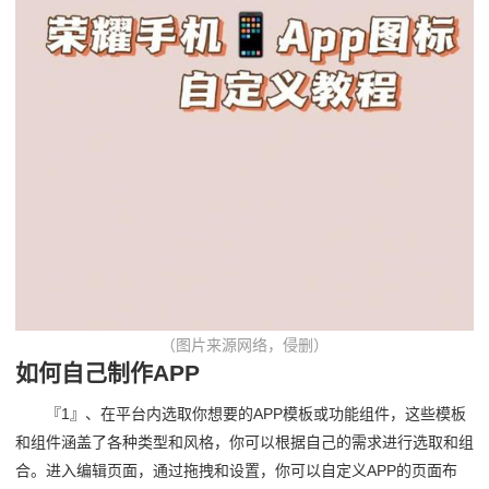
（图片来源网络，侵删）
如何自己制作APP
『1』、在平台内选取你想要的APP模板或功能组件，这些模板
和组件涵盖了各种类型和风格，你可以根据自己的需求进行选取和组
合。进入编辑页面，通过拖拽和设置，你可以自定义APP的页面布