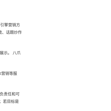
索引擎营销方
放、话题炒作
展示。 八爪
。
体营销等服
以负责任和可
；若目标是