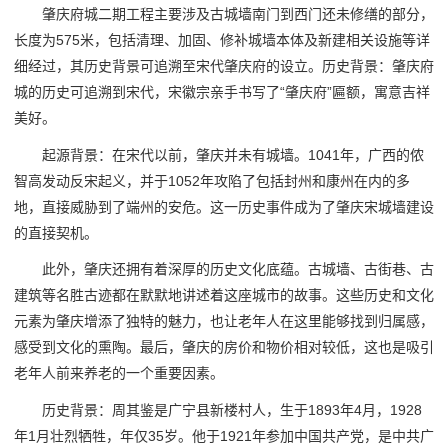
肇庆府城二期工程主要涉及古城墙南门到西门还未修缮的部分，
长度为575米，包括清理、加固、修补城墙本体及新建相关设施等详
细经过，其历史背景可追溯至宋代肇庆府的设立。历史背景：肇庆府
城的历史可追溯到宋代，宋徽宗亲手书写了“肇庆府”匾额，寓意吉祥
美好。
起源背景：在宋代以前，肇庆并未有城墙。1041年，广西的侬
智高发动反宋起义，并于1052年攻陷了包括封州和康州在内的多
地，直接威胁到了端州的安危。这一历史事件成为了肇庆宋城墙建设
的直接契机。
此外，肇庆还拥有着深厚的历史文化底蕴。古城墙、古街巷、古
建筑等名胜古迹都在默默地讲述着这座城市的故事。这些历史和文化
元素为肇庆增添了独特的魅力，也让老年人在这里能够找到归属感，
感受到文化的熏陶。最后，肇庆的房价和物价相对较低，这也是吸引
老年人前来养老的一个重要因素。
历史背景：周其鉴是广宁县新楼村人，生于1893年4月，1928
年1月壮烈牺牲，年仅35岁。他于1921年参加中国共产党，是中共广